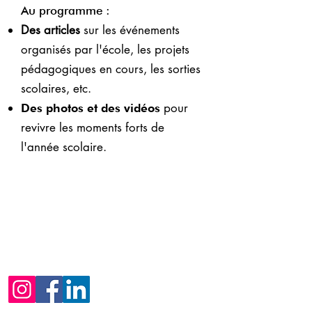
Au programme :
Des articles
sur les événements
organisés par l'école, les projets
pédagogiques en cours, les sorties
scolaires, etc.
pour
Des photos et des vidéos
revivre les moments forts de
l'année scolaire.
N'hésitez pas également à suivre IBS
West Campus sur nos réseaux sociaux
Instagram, Facebook ou Linkedin
pour ne rien manquer de l'actualité
N'hésitez pas à nous contacter si